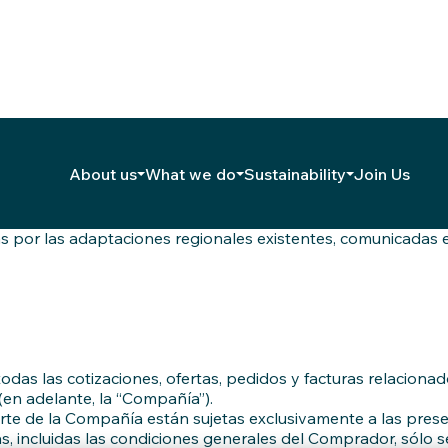
as cotizaciones, ofertas, pedidos y contratos relacionados c
About us
What we do
Sustainability
Join Us
 estas Condiciones Generales de Venta y, adicionalmente, sólo
resentes, salvo acuerdo expreso por escrito.
por las adaptaciones regionales existentes, comunicadas en
as las cotizaciones, ofertas, pedidos y facturas relacionado
(en adelante, la “Compañía”).
arte de la Compañía están sujetas exclusivamente a las pres
as, incluidas las condiciones generales del Comprador, sólo 