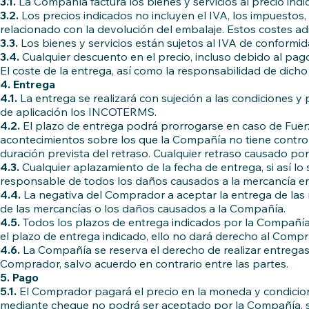
3.1.
La Compañía factura los bienes y servicios al precio indi
3.2.
Los precios indicados no incluyen el IVA, los impuestos
relacionado con la devolución del embalaje. Estos costes ad
3.3.
Los bienes y servicios están sujetos al IVA de conformida
3.4.
Cualquier descuento en el precio, incluso debido al pago
El coste de la entrega, así como la responsabilidad de dicho
4. Entrega
4.1.
La entrega se realizará con sujeción a las condiciones 
de aplicación los INCOTERMS.
4.2.
El plazo de entrega podrá prorrogarse en caso de Fuer
acontecimientos sobre los que la Compañía no tiene contro
duración prevista del retraso. Cualquier retraso causado p
4.3.
Cualquier aplazamiento de la fecha de entrega, si así l
responsable de todos los daños causados a la mercancía en 
4.4.
La negativa del Comprador a aceptar la entrega de las 
de las mercancías o los daños causados a la Compañía.
4.5.
Todos los plazos de entrega indicados por la Compañía 
el plazo de entrega indicado, ello no dará derecho al Compra
4.6.
La Compañía se reserva el derecho de realizar entregas
Comprador, salvo acuerdo en contrario entre las partes.
5. Pago
5.1.
El Comprador pagará el precio en la moneda y condicion
mediante cheque no podrá ser aceptado por la Compañía, sa