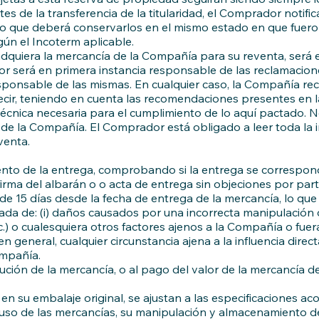
de la transferencia de la titularidad, el Comprador notifica
r lo que deberá conservarlos en el mismo estado en que fuero
ún el Incoterm aplicable.
quiera la mercancía de la Compañía para su reventa, será el
or será en primera instancia responsable de las reclamacion
sponsable de las mismas. En cualquier caso, la Compañía r
decir, teniendo en cuenta las recomendaciones presentes en 
écnica necesaria para el cumplimiento de lo aquí pactado. N
a de la Compañía. El Comprador está obligado a leer toda la 
venta.
o de la entrega, comprobando si la entrega se corresponde 
 del albarán o o acta de entrega sin objeciones por parte de
e 15 días desde la fecha de entrega de la mercancía, lo que
a de: (i) daños causados por una incorrecta manipulación de
) o cualesquiera otros factores ajenos a la Compañía o fuera
 y, en general, cualquier circunstancia ajena a la influencia 
ompañía.
tución de la mercancía, o al pago del valor de la mercancía 
n su embalaje original, se ajustan a las especificaciones ac
El uso de las mercancías, su manipulación y almacenamiento d