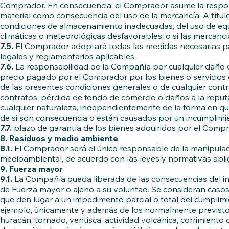
Comprador. En consecuencia, el Comprador asume la responsa
material como consecuencia del uso de la mercancía. A títul
condiciones de almacenamiento inadecuadas, del uso de equi
climáticas o meteorológicas desfavorables, o si las mercancía
7.5.
El Comprador adoptará todas las medidas necesarias par
legales y reglamentarios aplicables.
7.6.
La responsabilidad de la Compañía por cualquier daño o 
precio pagado por el Comprador por los bienes o servicios 
de las presentes condiciones generales o de cualquier contr
contratos; pérdida de fondo de comercio o daños a la reputa
cualquier naturaleza, independientemente de la forma en qu
de si son consecuencia o están causados por un incumplimien
7.7.
plazo de garantía de los bienes adquiridos por el Compr
8. Residuos y medio ambiente
8.1.
El Comprador será el único responsable de la manipulac
medioambiental, de acuerdo con las leyes y normativas aplic
9. Fuerza mayor
9.1.
La Compañía queda liberada de las consecuencias del i
de Fuerza mayor o ajeno a su voluntad. Se consideran cas
que den lugar a un impedimento parcial o total del cumplimi
ejemplo, únicamente y además de los normalmente previstos po
huracán, tornado, ventisca, actividad volcánica, corrimiento 