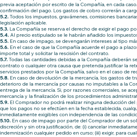
previa aceptación por escrito de la Compañía, en cada caso
confirmación del pago. Los gastos de cobro correrán a car
5.2.
Todos los impuestos, gravámenes, comisiones bancarias 
legislación aplicable.
5.3.
La Compañía se reserva el derecho de exigir el pago por 
5.4.
Al precio estipulado se le habrán añadido los impuestos
5.5.
En caso de impago, se devengarán intereses al tipo máx
5.6.
En el caso de que la Compañía acuerde el pago a plazos
importe total y solicitar la rescisión del contrato.
5.7.
Todas las cantidades debidas a la Compañía deberán se
contrato o cualquier otra causa que pretenda justificar la r
servicios prestados por la Compañía, salvo en el caso de r
5.8.
En caso de devolución de la mercancía, los gastos de t
deterioro de la mercancía por causas no imputables a la Co
entrega de la mercancía. Si, por razones comerciales, se ac
mercancía y la finalización de los procedimientos administra
5.9.
El Comprador no podrá realizar ninguna deducción del p
que los pagos no se efectúen en la fecha establecida, cual
inmediatamente exigibles con independencia de las condicio
5.10.
En caso de impago por parte del Comprador de un solo 
discreción y sin otra justificación, de: (i) cancelar inmediat
indemnización cualquier pedido en curso; (iii) exigir, para cu