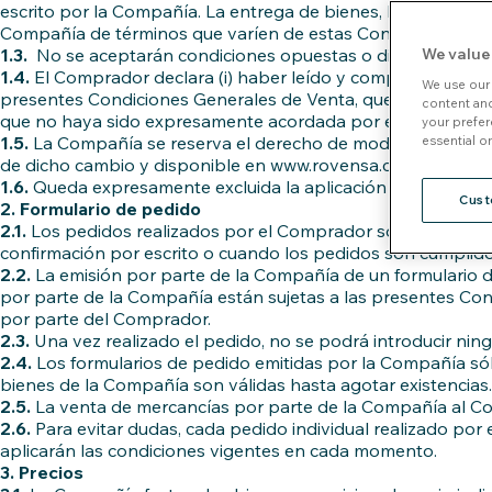
escrito por la Compañía. La entrega de bienes, la prestació
Compañía de términos que varíen de estas Condiciones Gener
1.3.
No se aceptarán condiciones opuestas o diferentes a és
We value
1.4.
El Comprador declara (i) haber leído y comprendido las p
We use our 
presentes Condiciones Generales de Venta, que prevalecen s
content and
que no haya sido expresamente acordada por escrito por l
your prefer
1.5.
La Compañía se reserva el derecho de modificar en el t
essential on
de dicho cambio y disponible en www.rovensa.com/legal. El
1.6.
Queda expresamente excluida la aplicación de la Conve
Cust
2. Formulario de pedido
2.1.
Los pedidos realizados por el Comprador sólo serán vin
confirmación por escrito o cuando los pedidos son cumplid
2.2.
La emisión por parte de la Compañía de un formulario d
por parte de la Compañía están sujetas a las presentes Con
por parte del Comprador.
2.3.
Una vez realizado el pedido, no se podrá introducir nin
2.4.
Los formularios de pedido emitidas por la Compañía sólo
bienes de la Compañía son válidas hasta agotar existencias.
2.5.
La venta de mercancías por parte de la Compañía al Co
2.6.
Para evitar dudas, cada pedido individual realizado por
aplicarán las condiciones vigentes en cada momento.
3. Precios