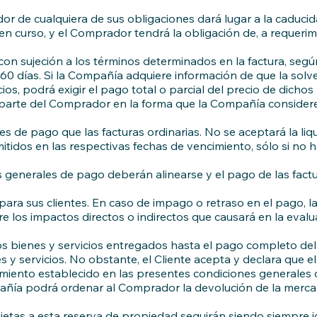
dor de cualquiera de sus obligaciones dará lugar a la caduci
 en curso, y el Comprador tendrá la obligación de, a requer
n sujeción a los términos determinados en la factura, según
 60 días. Si la Compañía adquiere información de que la so
ios, podrá exigir el pago total o parcial del precio de dicho
r parte del Comprador en la forma que la Compañía conside
 de pago que las facturas ordinarias. No se aceptará la liqu
itidos en las respectivas fechas de vencimiento, sólo si no 
generales de pago deberán alinearse y el pago de las factur
para sus clientes. En caso de impago o retraso en el pago, 
los impactos directos o indirectos que causará en la evaluaci
 bienes y servicios entregados hasta el pago completo del 
 servicios. No obstante, el Cliente acepta y declara que el 
iento establecido en las presentes condiciones generales 
añía podrá ordenar al Comprador la devolución de la mercan
jetas a esta reserva de propiedad seguirán siendo siempre 