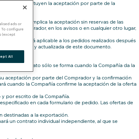
pañía no constituyen la aceptación por parte de la
rito.
de un pedido implica la aceptación sin reservas de las
lised ads or
do del Comprador, en los avisos o en cualquier otro lugar,
. To configure
s (except
ier cambio será aplicable a los pedidos realizados después
rsión completa y actualizada de este documento.
erías.
ept All
 ésta. Un contrato sólo se forma cuando la Compañía da la
 su aceptación por parte del Comprador y la confirmación
ará cuando la Compañía confirme la aceptación de la oferta
 y por escrito de la Compañía.
especificado en cada formulario de pedido. Las ofertas de
 destinadas a la exportación.
rá un contrato individual independiente, al que se