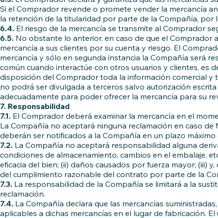
Si el Comprador revende o promete vender la mercancía antes 
la retención de la titularidad por parte de la Compañía, po
6.4.
El riesgo de la mercancía se transmite al Comprador seg
6.5.
No obstante lo anterior, en caso de que el Comprador ad
mercancía a sus clientes por su cuenta y riesgo. El Comprad
mercancía y sólo en segunda instancia la Compañía será re
común cuando interactúe con otros usuarios y clientes, es 
disposición del Comprador toda la información comercial y t
no podrá ser divulgada a terceros salvo autorización escrit
adecuadamente para poder ofrecer la mercancía para su re
7. Responsabilidad
7.1.
El Comprador deberá examinar la mercancía en el moment
La Compañía no aceptará ninguna reclamación en caso de firma
deberán ser notificados a la Compañía en un plazo máximo d
7.2.
La Compañía no aceptará responsabilidad alguna derivad
condiciones de almacenamiento, cambios en el embalaje, etc.
eficacia del bien; (ii) daños causados por fuerza mayor; (iii)
del cumplimiento razonable del contrato por parte de la C
7.3.
La responsabilidad de la Compañía se limitará a la susti
reclamación.
7.4.
La Compañía declara que las mercancías suministradas, e
aplicables a dichas mercancías en el lugar de fabricación. 