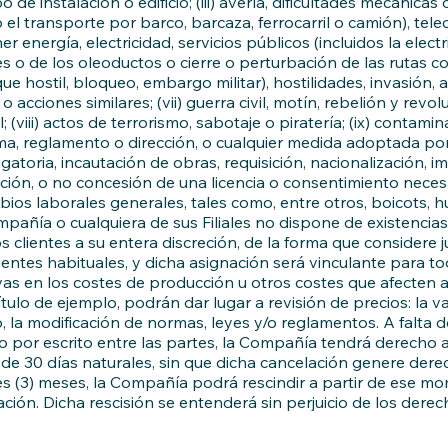
de instalación o edificio; (iii) avería, dificultades mecánicas
el transporte por barco, barcaza, ferrocarril o camión), telec
ner energía, electricidad, servicios públicos (incluidos la elec
es o de los oleoductos o cierre o perturbación de las rutas co
 hostil, bloqueo, embargo militar), hostilidades, invasión, a
acciones similares; (vii) guerra civil, motín, rebelión y revo
l; (viii) actos de terrorismo, sabotaje o piratería; (ix) contam
 reglamento o dirección, o cualquier medida adoptada por un
igatoria, incautación de obras, requisición, nacionalización,
ición, o no concesión de una licencia o consentimiento neces
bios laborales generales, tales como, entre otros, boicots, h
mpañía o cualquiera de sus Filiales no dispone de existencia
 clientes a su entera discreción, de la forma que considere j
lientes habituales, y dicha asignación será vinculante para to
ivas en los costes de producción u otros costes que afecten
ulo de ejemplo, podrán dar lugar a revisión de precios: la var
, la modificación de normas, leyes y/o reglamentos. A falta 
ado por escrito entre las partes, la Compañía tendrá derech
o de 30 días naturales, sin que dicha cancelación genere der
s (3) meses, la Compañía podrá rescindir a partir de ese mo
ación. Dicha rescisión se entenderá sin perjuicio de los dere