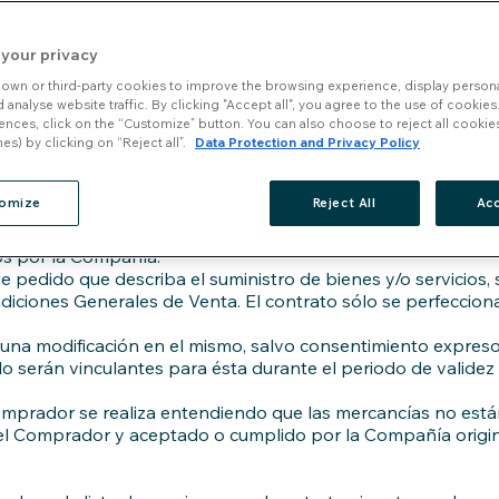
n de servicios o la aceptación de pagos por parte de la Com
ales de Venta y de la ley estatutaria aplicable.
tas, salvo que se acuerde expresamente lo contrario por esc
 your privacy
resentes Condiciones Generales de Venta, (ii) que el envío 
own or third-party cookies to improve the browsing experience, display persona
obre cualquier condición contenida o mencionada en el pedi
 analyse website traffic. By clicking "Accept all", you agree to the use of cookies
a Compañía.
ences, click on the “Customize” button. You can also choose to reject all cookie
iempo las presentes Condiciones Generales de Venta. Cualqu
es) by clicking on “Reject all”.
Data Protection and Privacy Policy
 Comprador podrá solicitar en todo momento recibir una ve
nción de Viena sobre Compraventa Internacional de Mercad
omize
Reject All
Acc
culantes para la Compañía tras la aceptación por escrito de
os por la Compañía.
e pedido que describa el suministro de bienes y/o servicios,
diciones Generales de Venta. El contrato sólo se perfeccion
guna modificación en el mismo, salvo consentimiento expreso
 serán vinculantes para ésta durante el periodo de validez 
mprador se realiza entendiendo que las mercancías no están
 el Comprador y aceptado o cumplido por la Compañía origina