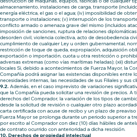
destrucción de máquinas, equipos, fábricas o de cualquier tipo 
almacenamiento, instalaciones de carga, transporte (incluido 
energía eléctrica, el gas o el agua; (iv) imposibilidad de obte
transporte o instalaciones; (v) interrupción de los transport
conflicto armado o amenaza grave del mismo (incluidos ataque
imposición de sanciones, ruptura de relaciones diplomáticas o 
desorden civil, violencia colectiva, acto de desobediencia civi
cumplimiento de cualquier Ley u orden gubernamental, norma,
restricción de toque de queda, expropiación, adquisición obl
exportación o importación, cuota u otra restricción o prohib
adversas extremas (como vías marítimas heladas); (xii) distur
locales Si, debido a acontecimientos de Fuerza Mayor, la Co
Compañía podrá asignar las existencias disponibles entre los
necesidades internas, las necesidades de sus Filiales y sus c
9.2.
Además, en el caso imprevisto de variaciones significat
que la Compañía pueda solicitar una revisión de precios. A tít
derechos del Comprador, la variación de los tipos de cambio
desde la solicitud de revisión o cualquier otro plazo acord
carta certificada con acuse de recibo y un plazo de preavis
Fuerza Mayor se prolonga durante un periodo superior a tre
por escrito al Comprador con diez (10) días hábiles de antel
de contrato ocurrido con anterioridad a dicha rescisión.
10. Derechos de propiedad intelectual