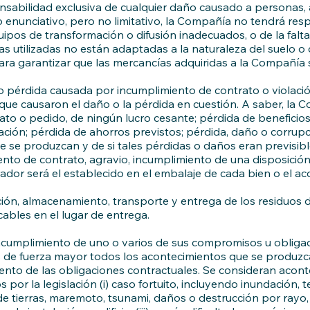
bilidad exclusiva de cualquier daño causado a personas, ani
o enunciativo, pero no limitativo, la Compañía no tendrá re
pos de transformación o difusión inadecuados, o de la falta
s utilizadas no están adaptadas a la naturaleza del suelo o d
a garantizar que las mercancías adquiridas a la Compañía se
pérdida causada por incumplimiento de contrato o violación d
que causaron el daño o la pérdida en cuestión. A saber, la
ato o pedido, de ningún lucro cesante; pérdida de beneficio
ción; pérdida de ahorros previstos; pérdida, daño o corrupci
e se produzcan y de si tales pérdidas o daños eran previsi
to de contrato, agravio, incumplimiento de una disposición 
ador será el establecido en el embalaje de cada bien o el a
ión, almacenamiento, transporte y entrega de los residuos
ables en el lugar de entrega.
ncumplimiento de uno o varios de sus compromisos u obligac
os de fuerza mayor todos los acontecimientos que se produ
ento de las obligaciones contractuales. Se consideran aconte
r la legislación (i) caso fortuito, incluyendo inundación, te
de tierras, maremoto, tsunami, daños o destrucción por rayo, s