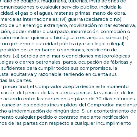
 o fallo de equipos, maquinaria, tuberías, instalaciones de
omunicaciones o cualquier servicio público, incluida la
tricidad, el gas o el agua), materias primas, mano de obra,
merciales internacionales; (vi) guerra (declarada o no),
cto de un enemigo extranjero, movilización militar extensiva,
lución, poder militar o usurpado, insurrección, conmoción o
inación nuclear, química o biológica o estampido sónico; (x)
 gobierno o autoridad pública (ya sea legal o ilegal),
 imposición de un embargo o sanciones, restricción de
arios; (xi) pérdida en el mar o condiciones meteorológicas
uelgas o cierres patronales, paros, ocupación de fábricas y
s suficientes para cumplir todos sus compromisos, la
usta, equitativa y razonable, teniendo en cuenta sus
das las partes.
 al precio final, el Comprador acepta desde este momento
iación del precio de las materias primas, la variación de los
de acuerdo entre las partes en un plazo de 30 días naturales
o a cancelar los pedidos incumplidos del Comprador, mediante
echo a indemnización de ningún tipo. Si un acontecimiento de
mento cualquier pedido o contrato mediante notificación
chos de las partes con respecto a cualquier incumplimiento