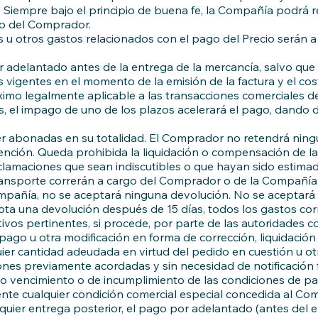
. Siempre bajo el principio de buena fe, la Compañía podrá 
go del Comprador.
u otros gastos relacionados con el pago del Precio serán a 
adelantado antes de la entrega de la mercancía, salvo que e
 vigentes en el momento de la emisión de la factura y el cos
imo legalmente aplicable a las transacciones comerciales de
, el impago de uno de los plazos acelerará el pago, dando 
r abonadas en su totalidad. El Comprador no retendrá ning
etención. Queda prohibida la liquidación o compensación de l
eclamaciones que sean indiscutibles o que hayan sido estima
ransporte correrán a cargo del Comprador o de la Compañía e
mpañía, no se aceptará ninguna devolución. No se aceptará 
epta una devolución después de 15 días, todos los gastos cor
tivos pertinentes, si procede, por parte de las autoridades 
ago u otra modificación en forma de corrección, liquidació
quier cantidad adeudada en virtud del pedido en cuestión u 
nes previamente acordadas y sin necesidad de notificación 
vencimiento o de incumplimiento de las condiciones de pag
amente cualquier condición comercial especial concedida al Com
alquier entrega posterior, el pago por adelantado (antes del en