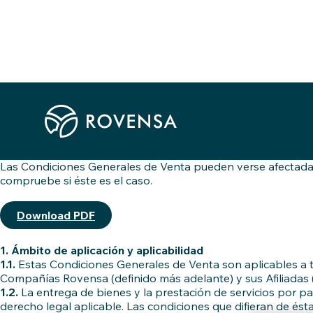
Skip to content
Condiciones Generales de Venta
Las Condiciones Generales de Venta son aplicables a todas l
las empresas del Grupo ROVENSA.
La entrega de bienes y servicios de la Empresa está sujeta a
No se aceptarán condiciones contrarias o diferentes a las p
Las Condiciones Generales de Venta pueden verse afectadas 
compruebe si éste es el caso.
Download PDF
1. Ámbito de aplicación y aplicabilidad
1.1.
Estas Condiciones Generales de Venta son aplicables a tod
Compañías Rovensa (definido más adelante) y sus Afiliadas 
1.2.
La entrega de bienes y la prestación de servicios por p
derecho legal aplicable. Las condiciones que difieran de ést