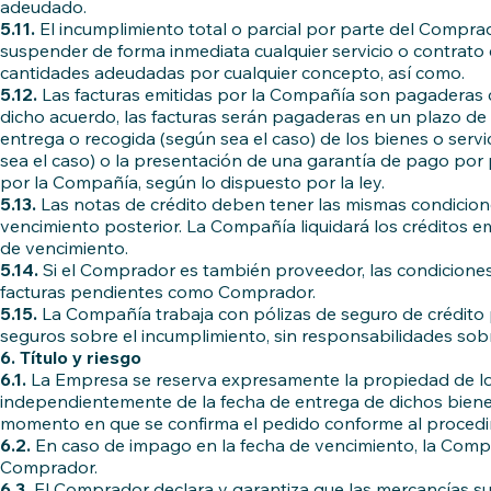
adeudado.
5.11.
El incumplimiento total o parcial por parte del Compra
suspender de forma inmediata cualquier servicio o contrato
cantidades adeudadas por cualquier concepto, así como.
5.12.
Las facturas emitidas por la Compañía son pagaderas co
dicho acuerdo, las facturas serán pagaderas en un plazo de
entrega o recogida (según sea el caso) de los bienes o servic
sea el caso) o la presentación de una garantía de pago po
por la Compañía, según lo dispuesto por la ley.
5.13.
Las notas de crédito deben tener las mismas condiciones
vencimiento posterior. La Compañía liquidará los créditos em
de vencimiento.
5.14.
Si el Comprador es también proveedor, las condiciones 
facturas pendientes como Comprador.
5.15.
La Compañía trabaja con pólizas de seguro de crédito 
seguros sobre el incumplimiento, sin responsabilidades sobre 
6. Título y riesgo
6.1.
La Empresa se reserva expresamente la propiedad de los
independientemente de la fecha de entrega de dichos bienes y
momento en que se confirma el pedido conforme al procedim
6.2.
En caso de impago en la fecha de vencimiento, la Comp
Comprador.
6.3.
El Comprador declara y garantiza que las mercancías su