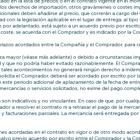
cado en la lista de precios o en el contrato vigente en el mo
, los derechos de importación, otros gravámenes o costes imp
icionales deben añadirse al precio, que correrán a cargo de
d con la legislación aplicable en el lugar de entrega, al tip
 por adelantado, está sujeto a un acuerdo previo por escrito
 coste, se acuerda con el Comprador y es indicado por la Com
y plazos acordados entre la Compañía y el Comprador, para c
za mayor (véase más adelante) o debido a circunstancias imp
l y que no podría haber evitado razonablemente. El Compra
or tales acontecimientos no generará ningún derecho a inde
o solicita el Comprador, deberá ser acordado por escrito por
este periodo adicional de aplazamiento de la fecha de entr
mercancías o servicios solicitados, no exime del pago comp
son indicativos y no vinculantes. En caso de que, por cualq
dor a resolver el contrato ni a retrasar el pago de la mercan
 y facturaciones parciales. La mercancía será entregada por
es acordadas en el contrato en vigor o de otro modo acord
lvo previo acuerdo por escrito entre el Comprador y la Co