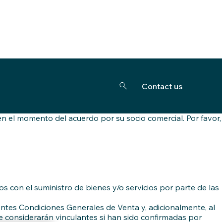
on el suministro de bienes y/o servicios por parte de todas
Contact us
 a la ley estatutaria aplicable.
 el momento del acuerdo por su socio comercial. Por favor,
s con el suministro de bienes y/o servicios por parte de las
entes Condiciones Generales de Venta y, adicionalmente, al
se considerarán vinculantes si han sido confirmadas por